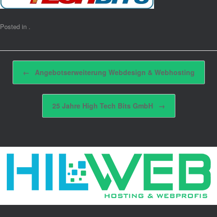
Posted in .
Post navigation
←
Angebotserweiterung Webdesign & Webhosting
25 Jahre High Tech Bits GmbH
→