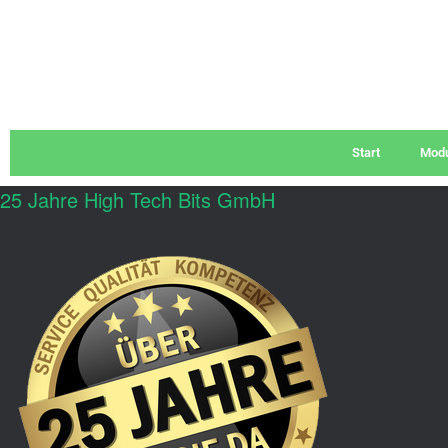
Start
Modu
25 Jahre High Tech Bits GmbH