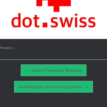
Posted in .
Post navigation
←
Support Telegram & Whatsapp
Qualitätssiegel swiss hosting erhalten
→